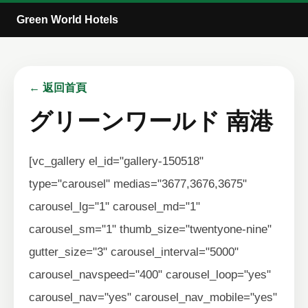
Green World Hotels
← 返回首頁
グリーンワールド 南港
[vc_gallery el_id="gallery-150518"
type="carousel" medias="3677,3676,3675"
carousel_lg="1" carousel_md="1"
carousel_sm="1" thumb_size="twentyone-nine"
gutter_size="3" carousel_interval="5000"
carousel_navspeed="400" carousel_loop="yes"
carousel_nav="yes" carousel_nav_mobile="yes"